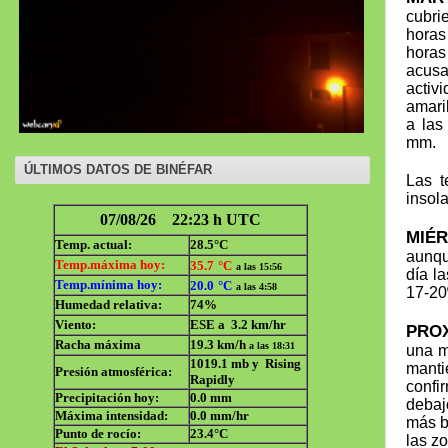
cubri
horas
horas
acusa
activ
amari
a las
mm.
ÚLTIMOS DATOS DE BINÉFAR
Las t
insol
MIÉR
aunqu
día l
17-20
PROX
una m
manti
confi
debaj
más b
las z