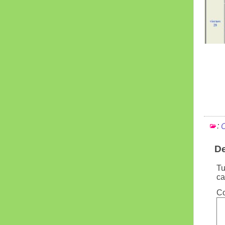
:
C
De
Tu
ca
C