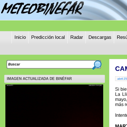
Inicio
Predicción local
Radar
Descargas
Resú
CA
IMAGEN ACTUALIZADA DE BINÉFAR
abril 2
Si bi
La Ll
mayo,
más r
Inten
MAR