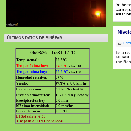
Ya hemos
correspo
estació
Nivel
ÚLTIMOS DATOS DE BINÉFAR
Cambi
Esta es 
Mundial
the Res