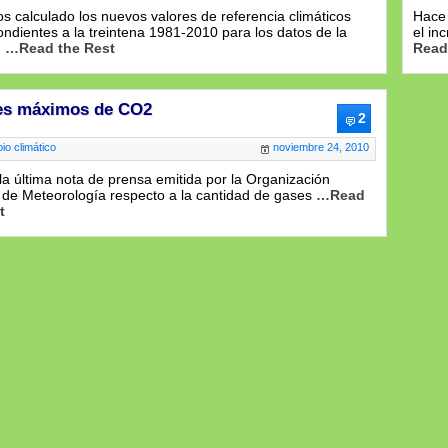
 calculado los nuevos valores de referencia climáticos
Hace 
ndientes a la treintena 1981-2010 para los datos de la
el in
n
…Read the Rest
Read
es máximos de CO2
2
o climático
noviembre 24, 2010
la última nota de prensa emitida por la Organización
 de Meteorología respecto a la cantidad de gases
…Read
t