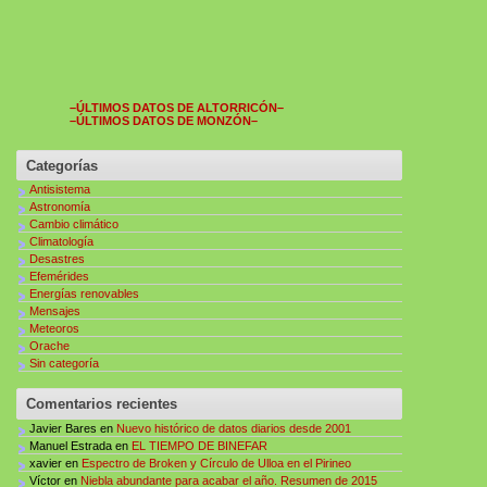
–ÚLTIMOS DATOS DE ALTORRICÓN–
–ÚLTIMOS DATOS DE MONZÓN–
Categorías
Antisistema
Astronomía
Cambio climático
Climatología
Desastres
Efemérides
Energías renovables
Mensajes
Meteoros
Orache
Sin categoría
Comentarios recientes
Javier Bares
en
Nuevo histórico de datos diarios desde 2001
Manuel Estrada
en
EL TIEMPO DE BINEFAR
xavier
en
Espectro de Broken y Círculo de Ulloa en el Pirineo
Víctor
en
Niebla abundante para acabar el año. Resumen de 2015