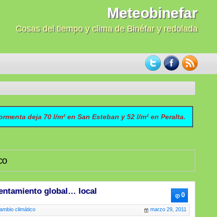
Meteobinefar
Cosas del tiempo y clima de Binéfar y redolada
rmenta deja 70 l/m² en San Esteban y 52 l/m² en Peralta.
co
entamiento global… local
0
ambio climático
marzo 29, 2011