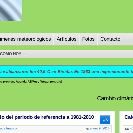
menes meteorológicos
Artículos
Fotos
Contacto
A COMO HOY …
se alcanzaron los 40,5°C en Binéfar. En 1963 una impresionante to
os propios, Agenda AEMet y Wetterzentrale)
Cambio climáti
o del periodo de referencia a 1981-2010
Cal
0
o climático
enero 9, 2014
C