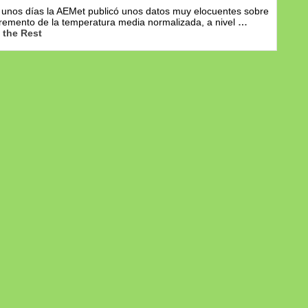
unos días la AEMet publicó unos datos muy elocuentes sobre
cremento de la temperatura media normalizada, a nivel
…
 the Rest