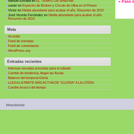
Manuel Estrada
en
EL TIEMPO DE BINEFAR
«
Paso d
xavier
en
Espectro de Broken y Círculo de Ulloa en el Pirineo
Víctor
en
Niebla abundante para acabar el año. Resumen de 2015
José Vicente Ferrández
en
Niebla abundante para acabar el año.
Resumen de 2015
Meta
Acceder
Feed de entradas
Feed de comentarios
WordPress.org
Entradas recientes
Intensas nevadas previstas para el sábado
Cambio de tendencia, llegan las lluvias
Balance del temporal Gloria
LLEGA LA PARTE MÁS ACTIVA DE “GLORIA” A LA LITERA
Cambio brusco del tiempo
Meteobinefar