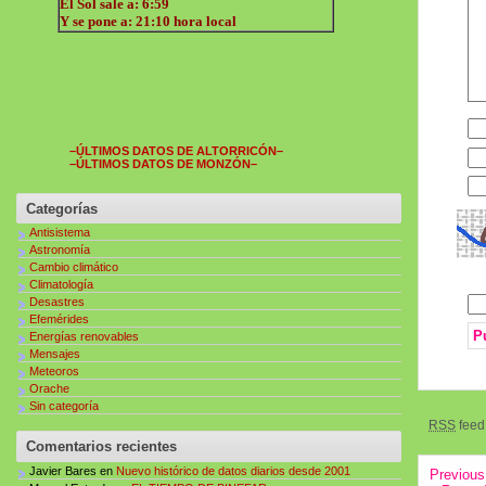
–ÚLTIMOS DATOS DE ALTORRICÓN–
–ÚLTIMOS DATOS DE MONZÓN–
Categorías
Antisistema
Astronomía
Cambio climático
Climatología
Desastres
Efemérides
Energías renovables
Mensajes
Meteoros
Orache
Sin categoría
RSS
feed 
Comentarios recientes
Javier Bares
en
Nuevo histórico de datos diarios desde 2001
Previous