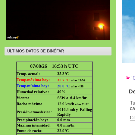
ÚLTIMOS DATOS DE BINÉFAR
:
C
De
Tu
ca
C